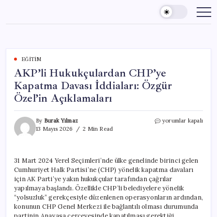
Skip
to
content
EĞITIM
AKP’li Hukukçulardan CHP’ye
Kapatma Davası İddiaları: Özgür
Özel’in Açıklamaları
AKP’li
By
Burak Yılmaz
yorumlar kapalı
Hukukçulardan
13 Mayıs 2026
2 Min Read
CHP’ye
Kapatma
Davası
31 Mart 2024 Yerel Seçimleri’nde ülke genelinde birinci gelen
İddiaları:
Cumhuriyet Halk Partisi’ne (CHP) yönelik kapatma davaları
Özgür
Özel’in
için AK Parti’ye yakın hukukçular tarafından çağrılar
Açıklamaları
yapılmaya başlandı. Özellikle CHP’li belediyelere yönelik
için
“yolsuzluk” gerekçesiyle düzenlenen operasyonların ardından,
konunun CHP Genel Merkezi ile bağlantılı olması durumunda
partinin Anayasa çerçevesinde kapatılması gerektiği