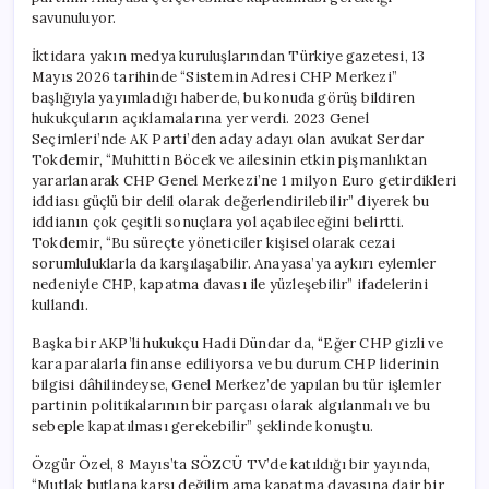
savunuluyor.
İktidara yakın medya kuruluşlarından Türkiye gazetesi, 13
Mayıs 2026 tarihinde “Sistemin Adresi CHP Merkezi”
başlığıyla yayımladığı haberde, bu konuda görüş bildiren
hukukçuların açıklamalarına yer verdi. 2023 Genel
Seçimleri’nde AK Parti’den aday adayı olan avukat Serdar
Tokdemir, “Muhittin Böcek ve ailesinin etkin pişmanlıktan
yararlanarak CHP Genel Merkezi’ne 1 milyon Euro getirdikleri
iddiası güçlü bir delil olarak değerlendirilebilir” diyerek bu
iddianın çok çeşitli sonuçlara yol açabileceğini belirtti.
Tokdemir, “Bu süreçte yöneticiler kişisel olarak cezai
sorumluluklarla da karşılaşabilir. Anayasa’ya aykırı eylemler
nedeniyle CHP, kapatma davası ile yüzleşebilir” ifadelerini
kullandı.
Başka bir AKP’li hukukçu Hadi Dündar da, “Eğer CHP gizli ve
kara paralarla finanse ediliyorsa ve bu durum CHP liderinin
bilgisi dâhilindeyse, Genel Merkez’de yapılan bu tür işlemler
partinin politikalarının bir parçası olarak algılanmalı ve bu
sebeple kapatılması gerekebilir” şeklinde konuştu.
Özgür Özel, 8 Mayıs’ta SÖZCÜ TV’de katıldığı bir yayında,
“Mutlak butlana karşı değilim ama kapatma davasına dair bir