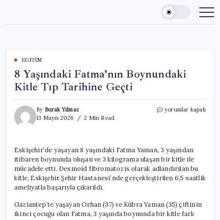
Skip
to
content
EĞITIM
8 Yaşındaki Fatma’nın Boynundaki
Kitle Tıp Tarihine Geçti
8
By
Burak Yılmaz
yorumlar kapalı
Yaşındaki
13 Mayıs 2026
2 Min Read
Fatma’nın
Boynundaki
Kitle
Eskişehir’de yaşayan 8 yaşındaki Fatma Yaman, 3 yaşından
Tıp
itibaren boynunda oluşan ve 3 kilograma ulaşan bir kitle ile
Tarihine
Geçti
mücadele etti. Desmoid fibromatozis olarak adlandırılan bu
için
kitle, Eskişehir Şehir Hastanesi’nde gerçekleştirilen 6,5 saatlik
ameliyatla başarıyla çıkarıldı.
Gaziantep’te yaşayan Orhan (37) ve Kübra Yaman (35) çiftinin
ikinci çocuğu olan Fatma, 3 yaşında boynunda bir kitle fark