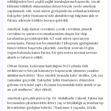
edildiğinden beri çeşitli sağlık kuruluşlarına başvurdu. Ancak
kitlenin tehlikeli olmasından dolayı birçok yerde ameliyat
yapılamadı. Aile, uzun süren görüşmelerin ardından kitlenin
Eskişehir Şehir Hastanesi’nde alınabileceği bilgisini aldı ve
Fatma, ailesiyle birlikte buraya getirildi.
Ameliyat, kalp damar cerrahisi, çocuk cerrahisi, plastik
cerrahisi ve anestezi uzmanlarından oluşan bir ekip
tarafından gerçekleştirildi. 6,5 saat süren operasyon
sonucunda, Fatma’nın boynundaki 3 kilogram ağırlığındaki
tümör kitlesi başarıyla çıkarıldı. Ameliyat sonrası 15 gün
yoğun bakımda kalan Fatma, bir gün sonra normal servise
alındı ve taburcu edildi.
Orhan Yaman, kızlarının hastalığını 2023 yılında fark
ettiklerini ve birçok hastaneye başvurarak olumsuz yanıtlar
aldıklarını belirtti. “Bize sürekli ‘masada kalır’ dediler. Çok zor
zamanlar geçirdik. Eskişehir Şehir Hastanesi, elimizden
gelenin en iyisini yaptı. Kızımın boynundaki kitle alındı ve şu
an çok mutluyuz,” diye ekledi.
Ameliyatı gerçekleştiren Op. Dr. Abdulkadir Calavul, Fatma’nın
boynundan çıkarılan kitle iletici yaş ve büyüklüğü açısından tıp
literatürüne girdiğini belirtti. “Hastamız 8 yaşında, 10 kilo